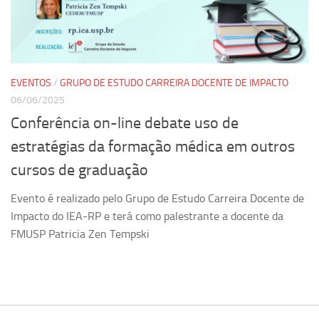
Pesquisa
Grupos de Estudo
Carreira Docente de Impacto
EVENTOS
/
GRUPO DE ESTUDO CARREIRA DOCENTE DE IMPACTO
Ciência, Arte, Educação e Sociedade: CienArtES
06/06/2025
Grupo de Estudos Avançados em Tecnologia e Informação
Conferência on-line debate uso de
em Saúde com foco em Populações Vulneráveis
estratégias da formação médica em outros
(Confluencia)
cursos de graduação
Grupos de estudo encerrados
Grupos de Pesquisa
Evento é realizado pelo Grupo de Estudo Carreira Docente de
Impacto do IEA-RP e terá como palestrante a docente da
Criminologia Experimental e Segurança Pública
FMUSP Patricia Zen Tempski
Direito e Tecnologia (Tech Law)
Grupo de Pesquisa GPUBLIC – Centro de Estudos em Gestão
e Políticas Públicas Contemporâneas
Grupos de pesquisa encerrados