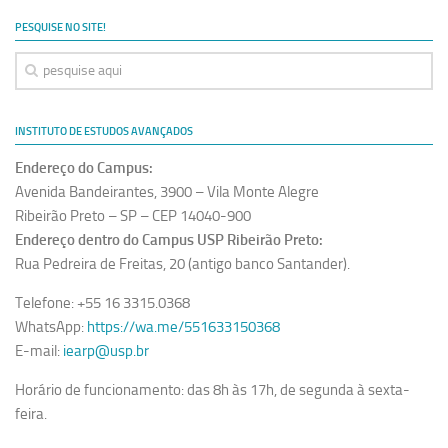
Ano Sabático
PESQUISE NO SITE!
Daniel Domingues dos Santos
Programas Ano Sabático Encerrados
Cíntia Rosa Pereira de Lima
INSTITUTO DE ESTUDOS AVANÇADOS
Cristina Godoy Bernardo de Oliveira (FDRP)
Endereço do Campus:
Evandro Eduardo Seron Ruiz
Avenida Bandeirantes, 3900 – Vila Monte Alegre
Fabiana Cristina Severi (FDRP)
Ribeirão Preto – SP – CEP 14040-900
Endereço dentro do Campus USP Ribeirão Preto:
Fernando de Lima Caneppele
Rua Pedreira de Freitas, 20 (antigo banco Santander).
Geciane Silveira Porto
Telefone: +55 16 3315.0368
Maria Paula Costa Bertran
WhatsApp:
https://wa.me/551633150368
Professor Sênior
E-mail:
iearp@usp.br
Professores Seniores Encerrados
Horário de funcionamento: das 8h às 17h, de segunda à sexta-
Institucional
feira.
Polo Ribeirão Preto