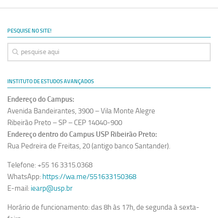
Ano Sabático
Daniel Domingues dos Santos
PESQUISE NO SITE!
Programas Ano Sabático Encerrados
Cíntia Rosa Pereira de Lima
Cristina Godoy Bernardo de Oliveira (FDRP)
INSTITUTO DE ESTUDOS AVANÇADOS
Evandro Eduardo Seron Ruiz
Endereço do Campus:
Fabiana Cristina Severi (FDRP)
Avenida Bandeirantes, 3900 – Vila Monte Alegre
Fernando de Lima Caneppele
Ribeirão Preto – SP – CEP 14040-900
Geciane Silveira Porto
Endereço dentro do Campus USP Ribeirão Preto:
Rua Pedreira de Freitas, 20 (antigo banco Santander).
Maria Paula Costa Bertran
Telefone: +55 16 3315.0368
Professor Sênior
WhatsApp:
https://wa.me/551633150368
Professores Seniores Encerrados
E-mail:
iearp@usp.br
Institucional
Horário de funcionamento: das 8h às 17h, de segunda à sexta-
Polo Ribeirão Preto