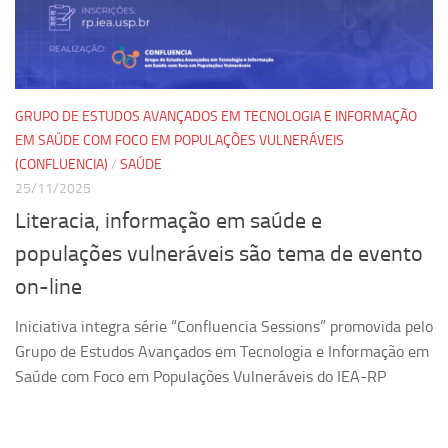
Pesquisa
Grupos de Estudo
Carreira Docente de Impacto
GRUPO DE ESTUDOS AVANÇADOS EM TECNOLOGIA E INFORMAÇÃO
Ciência, Arte, Educação e Sociedade: CienArtES
EM SAÚDE COM FOCO EM POPULAÇÕES VULNERÁVEIS
(CONFLUENCIA)
/
SAÚDE
Grupo de Estudos Avançados em Tecnologia e Informação
em Saúde com foco em Populações Vulneráveis
25/11/2025
(Confluencia)
Literacia, informação em saúde e
Grupos de estudo encerrados
populações vulneráveis são tema de evento
Grupos de Pesquisa
on-line
Criminologia Experimental e Segurança Pública
Iniciativa integra série “Confluencia Sessions” promovida pelo
Direito e Tecnologia (Tech Law)
Grupo de Estudos Avançados em Tecnologia e Informação em
Grupo de Pesquisa GPUBLIC – Centro de Estudos em Gestão
Saúde com Foco em Populações Vulneráveis do IEA-RP
e Políticas Públicas Contemporâneas
Grupos de pesquisa encerrados