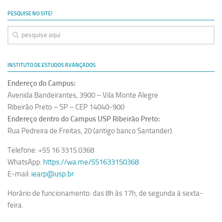
Ano Sabático
PESQUISE NO SITE!
Daniel Domingues dos Santos
Programas Ano Sabático Encerrados
Cíntia Rosa Pereira de Lima
INSTITUTO DE ESTUDOS AVANÇADOS
Cristina Godoy Bernardo de Oliveira (FDRP)
Endereço do Campus:
Evandro Eduardo Seron Ruiz
Avenida Bandeirantes, 3900 – Vila Monte Alegre
Fabiana Cristina Severi (FDRP)
Ribeirão Preto – SP – CEP 14040-900
Endereço dentro do Campus USP Ribeirão Preto:
Fernando de Lima Caneppele
Rua Pedreira de Freitas, 20 (antigo banco Santander).
Geciane Silveira Porto
Telefone: +55 16 3315.0368
Maria Paula Costa Bertran
WhatsApp:
https://wa.me/551633150368
Professor Sênior
E-mail:
iearp@usp.br
Professores Seniores Encerrados
Horário de funcionamento: das 8h às 17h, de segunda à sexta-
Institucional
feira.
Polo Ribeirão Preto