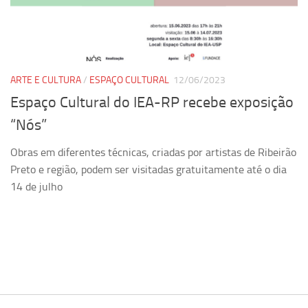
Pesquisa
Grupos de Estudo
Carreira Docente de Impacto
ARTE E CULTURA
/
ESPAÇO CULTURAL
12/06/2023
Ciência, Arte, Educação e Sociedade: CienArtES
Espaço Cultural do IEA-RP recebe exposição
Grupo de Estudos Avançados em Tecnologia e Informação
“Nós”
em Saúde com foco em Populações Vulneráveis
(Confluencia)
Obras em diferentes técnicas, criadas por artistas de Ribeirão
Grupos de estudo encerrados
Preto e região, podem ser visitadas gratuitamente até o dia
14 de julho
Grupos de Pesquisa
Criminologia Experimental e Segurança Pública
Direito e Tecnologia (Tech Law)
Grupo de Pesquisa GPUBLIC – Centro de Estudos em Gestão
e Políticas Públicas Contemporâneas
Grupos de pesquisa encerrados