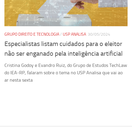
Pesquisa
Grupos de Estudo
Carreira Docente de Impacto
GRUPO DIREITO E TECNOLOGIA
/
USP ANALISA
30/05/2024
Ciência, Arte, Educação e Sociedade: CienArtES
Especialistas listam cuidados para o eleitor
Grupo de Estudos Avançados em Tecnologia e Informação
não ser enganado pela inteligência artificial
em Saúde com foco em Populações Vulneráveis
(Confluencia)
Cristina Godoy e Evandro Ruiz, do Grupo de Estudos TechLaw
Grupos de estudo encerrados
do IEA-RP, falaram sobre o tema no USP Analisa que vai ao
ar nesta sexta
Grupos de Pesquisa
Criminologia Experimental e Segurança Pública
Direito e Tecnologia (Tech Law)
Grupo de Pesquisa GPUBLIC – Centro de Estudos em Gestão
e Políticas Públicas Contemporâneas
Grupos de pesquisa encerrados