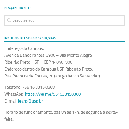
Ano Sabático
PESQUISE NO SITE!
Daniel Domingues dos Santos
Programas Ano Sabático Encerrados
Cíntia Rosa Pereira de Lima
INSTITUTO DE ESTUDOS AVANÇADOS
Cristina Godoy Bernardo de Oliveira (FDRP)
Endereço do Campus:
Evandro Eduardo Seron Ruiz
Avenida Bandeirantes, 3900 – Vila Monte Alegre
Fabiana Cristina Severi (FDRP)
Ribeirão Preto – SP – CEP 14040-900
Endereço dentro do Campus USP Ribeirão Preto:
Fernando de Lima Caneppele
Rua Pedreira de Freitas, 20 (antigo banco Santander).
Geciane Silveira Porto
Telefone: +55 16 3315.0368
Maria Paula Costa Bertran
WhatsApp:
https://wa.me/551633150368
Professor Sênior
E-mail:
iearp@usp.br
Professores Seniores Encerrados
Horário de funcionamento: das 8h às 17h, de segunda à sexta-
Institucional
feira.
Polo Ribeirão Preto