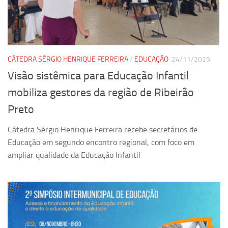
Pesquisa
Grupos de Estudo
Carreira Docente de Impacto
CÁTEDRA SÉRGIO HENRIQUE FERREIRA
/
EDUCAÇÃO
24/11/2025
Ciência, Arte, Educação e Sociedade: CienArtES
Visão sistêmica para Educação Infantil
Grupo de Estudos Avançados em Tecnologia e Informação
mobiliza gestores da região de Ribeirão
em Saúde com foco em Populações Vulneráveis
(Confluencia)
Preto
Grupos de estudo encerrados
Cátedra Sérgio Henrique Ferreira recebe secretários de
Grupos de Pesquisa
Educação em segundo encontro regional, com foco em
ampliar qualidade da Educação Infantil
Criminologia Experimental e Segurança Pública
Direito e Tecnologia (Tech Law)
Grupo de Pesquisa GPUBLIC – Centro de Estudos em Gestão
e Políticas Públicas Contemporâneas
Grupos de pesquisa encerrados