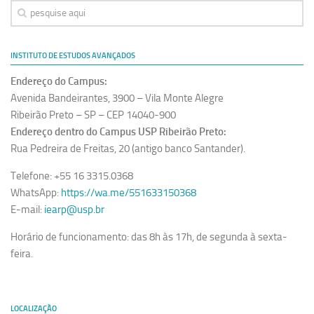
Equipe
Estrutura do polo
INSTITUTO DE ESTUDOS AVANÇADOS
Espaço de Eventos
Endereço do Campus:
Projetos
Avenida Bandeirantes, 3900 – Vila Monte Alegre
Ciência com Pipoca
Ribeirão Preto – SP – CEP 14040-900
Endereço dentro do Campus USP Ribeirão Preto:
Ciência Por Elas
Rua Pedreira de Freitas, 20 (antigo banco Santander).
Pint of Science
Telefone: +55 16 3315.0368
União Pró-Vacina
WhatsApp:
https://wa.me/551633150368
USP Analisa
E-mail:
iearp@usp.br
Publicações
Horário de funcionamento: das 8h às 17h, de segunda à sexta-
feira.
Clipping
Documentos
Relatórios
LOCALIZAÇÃO