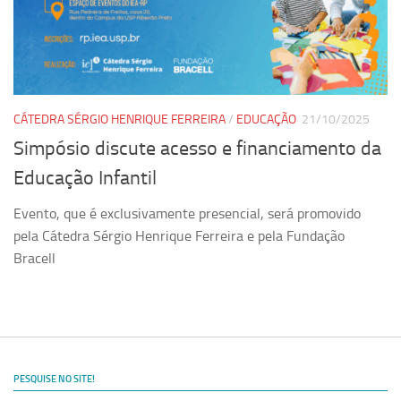
Ano Sabático
Daniel Domingues dos Santos
Programas Ano Sabático Encerrados
Cíntia Rosa Pereira de Lima
CÁTEDRA SÉRGIO HENRIQUE FERREIRA
/
EDUCAÇÃO
21/10/2025
Cristina Godoy Bernardo de Oliveira (FDRP)
Simpósio discute acesso e financiamento da
Evandro Eduardo Seron Ruiz
Educação Infantil
Fabiana Cristina Severi (FDRP)
Evento, que é exclusivamente presencial, será promovido
Fernando de Lima Caneppele
pela Cátedra Sérgio Henrique Ferreira e pela Fundação
Geciane Silveira Porto
Bracell
Maria Paula Costa Bertran
Professor Sênior
Professores Seniores Encerrados
Institucional
PESQUISE NO SITE!
Polo Ribeirão Preto