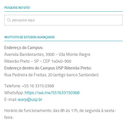
Ano Sabático
PESQUISE NO SITE!
Daniel Domingues dos Santos
Programas Ano Sabático Encerrados
Cíntia Rosa Pereira de Lima
INSTITUTO DE ESTUDOS AVANÇADOS
Cristina Godoy Bernardo de Oliveira (FDRP)
Endereço do Campus:
Evandro Eduardo Seron Ruiz
Avenida Bandeirantes, 3900 – Vila Monte Alegre
Fabiana Cristina Severi (FDRP)
Ribeirão Preto – SP – CEP 14040-900
Endereço dentro do Campus USP Ribeirão Preto:
Fernando de Lima Caneppele
Rua Pedreira de Freitas, 20 (antigo banco Santander).
Geciane Silveira Porto
Telefone: +55 16 3315.0368
Maria Paula Costa Bertran
WhatsApp:
https://wa.me/551633150368
Professor Sênior
E-mail:
iearp@usp.br
Professores Seniores Encerrados
Horário de funcionamento: das 8h às 17h, de segunda à sexta-
Institucional
feira.
Polo Ribeirão Preto