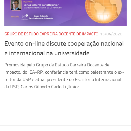
Pesquisa
Grupos de Estudo
Carreira Docente de Impacto
GRUPO DE ESTUDO CARREIRA DOCENTE DE IMPACTO
15/04/2026
Ciência, Arte, Educação e Sociedade: CienArtES
Evento on-line discute cooperação nacional
Grupo de Estudos Avançados em Tecnologia e Informação
e internacional na universidade
em Saúde com foco em Populações Vulneráveis
(Confluencia)
Promovida pelo Grupo de Estudo Carreira Docente de
Grupos de estudo encerrados
Impacto, do IEA-RP, conferência terá como palestrante o ex-
reitor da USP e atual presidente do Escritório Internacional
Grupos de Pesquisa
da USP, Carlos Gilberto Carlotti Júnior
Criminologia Experimental e Segurança Pública
Direito e Tecnologia (Tech Law)
Grupo de Pesquisa GPUBLIC – Centro de Estudos em Gestão
e Políticas Públicas Contemporâneas
Grupos de pesquisa encerrados