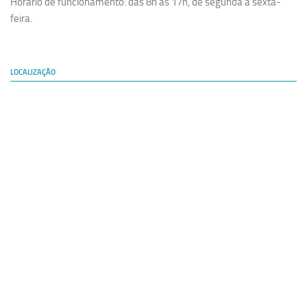
Horário de funcionamento: das 8h às 17h, de segunda à sexta-
feira.
Equipe
Estrutura do polo
Espaço de Eventos
LOCALIZAÇÃO
Projetos
Ciência com Pipoca
Ciência Por Elas
Pint of Science
União Pró-Vacina
USP Analisa
Publicações
Clipping
Documentos
Relatórios