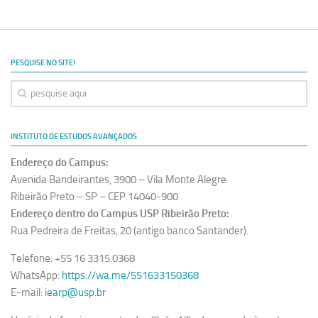
Ano Sabático
Daniel Domingues dos Santos
Programas Ano Sabático Encerrados
PESQUISE NO SITE!
Cíntia Rosa Pereira de Lima
Cristina Godoy Bernardo de Oliveira (FDRP)
Evandro Eduardo Seron Ruiz
INSTITUTO DE ESTUDOS AVANÇADOS
Fabiana Cristina Severi (FDRP)
Endereço do Campus:
Fernando de Lima Caneppele
Avenida Bandeirantes, 3900 – Vila Monte Alegre
Geciane Silveira Porto
Ribeirão Preto – SP – CEP 14040-900
Endereço dentro do Campus USP Ribeirão Preto:
Maria Paula Costa Bertran
Rua Pedreira de Freitas, 20 (antigo banco Santander).
Professor Sênior
Telefone: +55 16 3315.0368
Professores Seniores Encerrados
WhatsApp:
https://wa.me/551633150368
Institucional
E-mail:
iearp@usp.br
Polo Ribeirão Preto