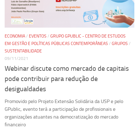
Pesquisa
Grupos de Estudo
Carreira Docente de Impacto
ECONOMIA
/
EVENTOS
/
GRUPO GPUBLIC - CENTRO DE ESTUDOS
Ciência, Arte, Educação e Sociedade: CienArtES
EM GESTÃO E POLÍTICAS PÚBLICAS CONTEMPORÂNEAS
/
GRUPOS
/
SUSTENTABILIDADE
Grupo de Estudos Avançados em Tecnologia e Informação
em Saúde com foco em Populações Vulneráveis
09/11/2021
(Confluencia)
Webinar discute como mercado de capitais
Grupos de estudo encerrados
pode contribuir para redução de
Grupos de Pesquisa
desigualdades
Criminologia Experimental e Segurança Pública
Promovido pelo Projeto Extensão Solidária da USP e pelo
Direito e Tecnologia (Tech Law)
GPublic, evento terá a participação de profissionais e
Grupo de Pesquisa GPUBLIC – Centro de Estudos em Gestão
organizações atuantes na democratização do mercado
e Políticas Públicas Contemporâneas
financeiro
Grupos de pesquisa encerrados