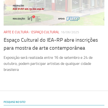
Ano Sabático
Daniel Domingues dos Santos
Programas Ano Sabático Encerrados
Cíntia Rosa Pereira de Lima
ARTE E CULTURA
/
ESPAÇO CULTURAL
16/06/2025
Cristina Godoy Bernardo de Oliveira (FDRP)
Espaço Cultural do IEA-RP abre inscrições
Evandro Eduardo Seron Ruiz
para mostra de arte contemporânea
Fabiana Cristina Severi (FDRP)
Exposição será realizada entre 16 de setembro e 24 de
Fernando de Lima Caneppele
outubro; podem participar artistas de qualquer cidade
Geciane Silveira Porto
brasileira
Maria Paula Costa Bertran
Professor Sênior
Professores Seniores Encerrados
Institucional
PESQUISE NO SITE!
Polo Ribeirão Preto