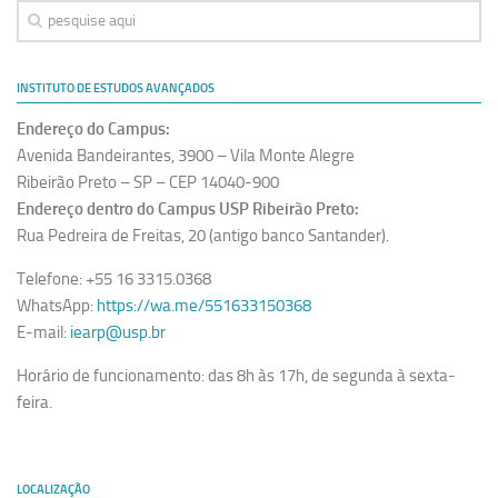
Equipe
Estrutura do polo
INSTITUTO DE ESTUDOS AVANÇADOS
Espaço de Eventos
Endereço do Campus:
Projetos
Avenida Bandeirantes, 3900 – Vila Monte Alegre
Ciência com Pipoca
Ribeirão Preto – SP – CEP 14040-900
Endereço dentro do Campus USP Ribeirão Preto:
Ciência Por Elas
Rua Pedreira de Freitas, 20 (antigo banco Santander).
Pint of Science
Telefone: +55 16 3315.0368
União Pró-Vacina
WhatsApp:
https://wa.me/551633150368
USP Analisa
E-mail:
iearp@usp.br
Publicações
Horário de funcionamento: das 8h às 17h, de segunda à sexta-
feira.
Clipping
Documentos
Relatórios
LOCALIZAÇÃO