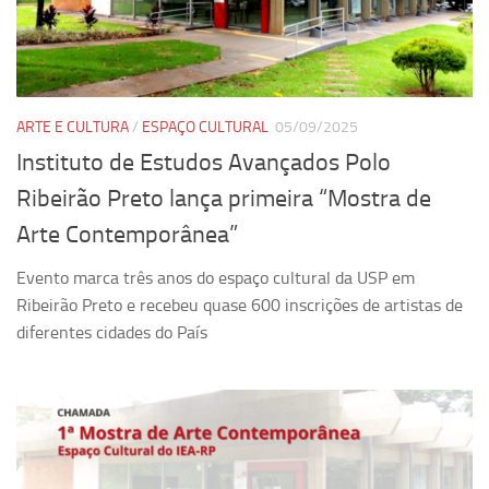
Pesquisa
Grupos de Estudo
Carreira Docente de Impacto
ARTE E CULTURA
/
ESPAÇO CULTURAL
05/09/2025
Ciência, Arte, Educação e Sociedade: CienArtES
Instituto de Estudos Avançados Polo
Grupo de Estudos Avançados em Tecnologia e Informação
Ribeirão Preto lança primeira “Mostra de
em Saúde com foco em Populações Vulneráveis
(Confluencia)
Arte Contemporânea”
Grupos de estudo encerrados
Evento marca três anos do espaço cultural da USP em
Grupos de Pesquisa
Ribeirão Preto e recebeu quase 600 inscrições de artistas de
diferentes cidades do País
Criminologia Experimental e Segurança Pública
Direito e Tecnologia (Tech Law)
Grupo de Pesquisa GPUBLIC – Centro de Estudos em Gestão
e Políticas Públicas Contemporâneas
Grupos de pesquisa encerrados