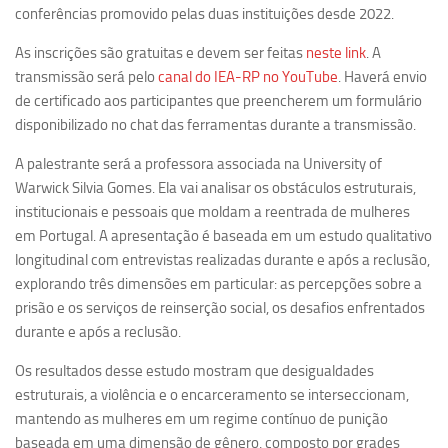
Ano Sabático
conferências promovido pelas duas instituições desde 2022.
Daniel Domingues dos Santos
As inscrições são gratuitas e devem ser feitas
neste link
. A
Programas Ano Sabático Encerrados
transmissão será pelo
canal do IEA-RP no YouTube
. Haverá envio
de certificado aos participantes que preencherem um formulário
Cíntia Rosa Pereira de Lima
disponibilizado no chat das ferramentas durante a transmissão.
Cristina Godoy Bernardo de Oliveira (FDRP)
A palestrante será a professora associada na University of
Evandro Eduardo Seron Ruiz
Warwick Silvia Gomes. Ela vai analisar os obstáculos estruturais,
Fabiana Cristina Severi (FDRP)
institucionais e pessoais que moldam a reentrada de mulheres
em Portugal. A apresentação é baseada em um estudo qualitativo
Fernando de Lima Caneppele
longitudinal com entrevistas realizadas durante e após a reclusão,
Geciane Silveira Porto
explorando três dimensões em particular: as percepções sobre a
Maria Paula Costa Bertran
prisão e os serviços de reinserção social, os desafios enfrentados
durante e após a reclusão.
Professor Sênior
Os resultados desse estudo mostram que desigualdades
Professores Seniores Encerrados
estruturais, a violência e o encarceramento se interseccionam,
Institucional
mantendo as mulheres em um regime contínuo de punição
baseada em uma dimensão de gênero, composto por grades
Polo Ribeirão Preto