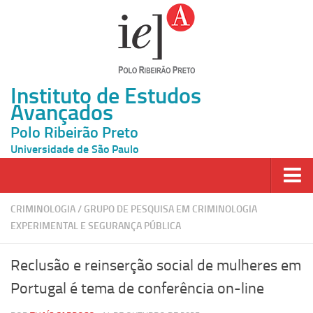
Instituto de Estudos
Avançados
Polo Ribeirão Preto
Universidade de São Paulo
Página Inicial
CRIMINOLOGIA
/
GRUPO DE PESQUISA EM CRIMINOLOGIA
EXPERIMENTAL E SEGURANÇA PÚBLICA
Ao vivo
Inscrição
Reclusão e reinserção social de mulheres em
Atividades
Portugal é tema de conferência on-line
Cátedras