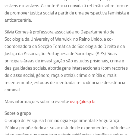
visíveis e invisíveis. A conferência convida à reflexão sobre formas
Equipe
de promover justiça social a partir de uma perspectiva feminista e
Estrutura do polo
anticarcerária.
Espaço de Eventos
Silvia Gomes é professora associada no Departamento de
Projetos
Sociologia da University of Warwick, no Reino Unido, e co-
coordenadora da Secção Temática de Sociologia do Direito e da
Ciência com Pipoca
Justiça da Associação Portuguesa de Sociologia (APS). Suas
Ciência Por Elas
principais áreas de investigação são estudos prisionais, crime e
desigualdades sociais, abordagens interseccionais (com recortes
Pint of Science
de classe social, gênero, raça e etnia), crime e mídia e, mais
União Pró-Vacina
recentemente, estudos de reentrada, reincidência e desistência
USP Analisa
criminal.
Publicações
Mais informações sobre o evento:
iearp@usp.br
.
Clipping
Sobre o grupo
Documentos
O Grupo de Pesquisa Criminologia Experimental e Segurança
Pública propõe dedicar-se ao estudo de experimentos, métodos e
Relatórios