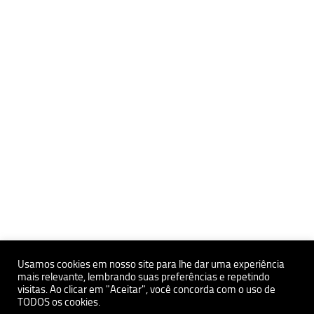
Usamos cookies em nosso site para lhe dar uma experiência
mais relevante, lembrando suas preferências e repetindo
visitas. Ao clicar em "Aceitar", você concorda com o uso de
Políticas de Privacidade e Proteçãoa de Dados Pessoais
TODOS os cookies.