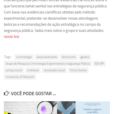
intervenções que permitam extrair evidências científicas sobre o
Revista Estudos Avançados
que funciona (what works) nas estratégias de segurança pública.
Com base nas evidências científicas obtidas pelo método
Espaço Cultural
experimental, pretende-se desenvolver novas abordagens
Contato
teóricas e recomendações de ação estratégica no campo da
segurança pública. Saiba mais sobre o grupo e suas atividades
Newsletter
neste link
.
Tags:
criminologia
encarceramento
feminismo
gênero
Grupo de Pesquisa Criminologia Experimental e Segurança Pública
IEA-RP
justiça social
mulheres
reinserção social
Silvia Gomes
University of Warwick
VOCÊ PODE GOSTAR ...