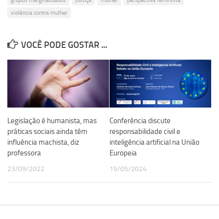
grupos marginalizados
justiça
mulher
perspectiva feminista
violência contra mulher
VOCÊ PODE GOSTAR ...
Legislação é humanista, mas
Conferência discute
práticas sociais ainda têm
responsabilidade civil e
influência machista, diz
inteligência artificial na União
professora
Europeia
23/09/2022
15/05/2024