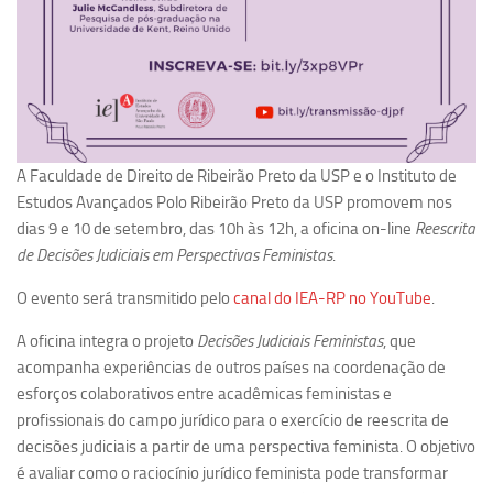
Ano Sabático
Daniel Domingues dos Santos
Programas Ano Sabático Encerrados
Cíntia Rosa Pereira de Lima
Cristina Godoy Bernardo de Oliveira (FDRP)
A Faculdade de Direito de Ribeirão Preto da USP e o Instituto de
Evandro Eduardo Seron Ruiz
Estudos Avançados Polo Ribeirão Preto da USP promovem nos
dias 9 e 10 de setembro, das 10h às 12h, a oficina on-line
Fabiana Cristina Severi (FDRP)
Reescrita
de Decisões Judiciais em Perspectivas Feministas
.
Fernando de Lima Caneppele
O evento será transmitido pelo
canal do IEA-RP no YouTube
.
Geciane Silveira Porto
Maria Paula Costa Bertran
A oficina integra o projeto
Decisões Judiciais Feministas
, que
acompanha experiências de outros países na coordenação de
Professor Sênior
esforços colaborativos entre acadêmicas feministas e
Professores Seniores Encerrados
profissionais do campo jurídico para o exercício de reescrita de
decisões judiciais a partir de uma perspectiva feminista. O objetivo
Institucional
é avaliar como o raciocínio jurídico feminista pode transformar
Polo Ribeirão Preto