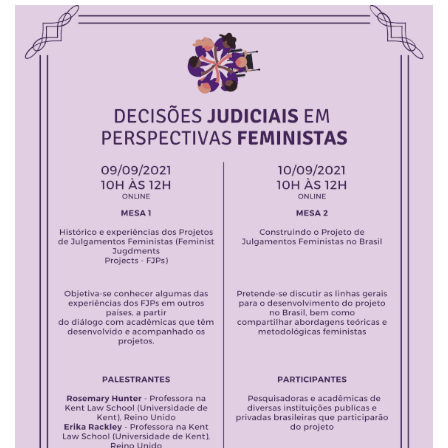
Pesquisa
Grupos de Estudo
Carreira Docente de Impacto
Ciência, Arte, Educação e Sociedade: CienArtES
Grupo de Estudos Avançados em Tecnologia e Informação
em Saúde com foco em Populações Vulneráveis
(Confluencia)
Grupos de estudo encerrados
Grupos de Pesquisa
Criminologia Experimental e Segurança Pública
Direito e Tecnologia (Tech Law)
Grupo de Pesquisa GPUBLIC – Centro de Estudos em Gestão
e Políticas Públicas Contemporâneas
Grupos de pesquisa encerrados