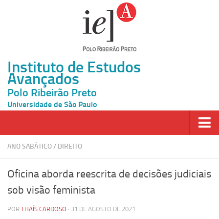
Instituto de Estudos
Avançados
Polo Ribeirão Preto
Universidade de São Paulo
Página Inicial
ANO SABÁTICO
/
DIREITO
Ao vivo
Oficina aborda reescrita de decisões judiciais
Inscrição
sob visão feminista
Atividades
POR
THAÍS CARDOSO
· 31 DE AGOSTO DE 2021
Cátedras