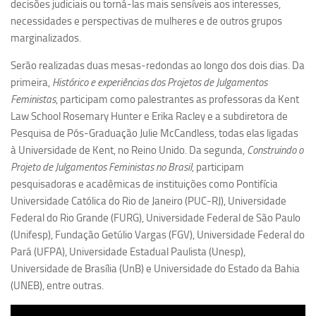
decisões judiciais ou torná-las mais sensíveis aos interesses,
Equipe
necessidades e perspectivas de mulheres e de outros grupos
marginalizados.
Estrutura do polo
Serão realizadas duas mesas-redondas ao longo dos dois dias. Da
Espaço de Eventos
primeira,
Histórico e experiências dos Projetos de Julgamentos
Projetos
Feministas
, participam como palestrantes as professoras da Kent
Ciência com Pipoca
Law School Rosemary Hunter e Erika Racley e a subdiretora de
Pesquisa de Pós-Graduação Julie McCandless, todas elas ligadas
Ciência Por Elas
à Universidade de Kent, no Reino Unido. Da segunda,
Construindo o
Pint of Science
Projeto de Julgamentos Feministas no Brasil
, participam
pesquisadoras e acadêmicas de instituições como Pontifícia
União Pró-Vacina
Universidade Católica do Rio de Janeiro (PUC-RJ), Universidade
USP Analisa
Federal do Rio Grande (FURG), Universidade Federal de São Paulo
Publicações
(Unifesp), Fundação Getúlio Vargas (FGV), Universidade Federal do
Pará (UFPA), Universidade Estadual Paulista (Unesp),
Clipping
Universidade de Brasília (UnB) e Universidade do Estado da Bahia
Documentos
(UNEB), entre outras.
Relatórios