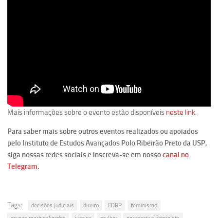
Revista Estudos Avançados
Espaço Cultural
Contato
Newsletter
Mais informações sobre o evento estão disponíveis
neste link
.
Para saber mais sobre outros eventos realizados ou apoiados
pelo Instituto de Estudos Avançados Polo Ribeirão Preto da USP,
siga nossas redes sociais e inscreva-se em nosso
canal no
Telegram
.
Tags:
decisões judiciais
direito
FDRP
feminismo