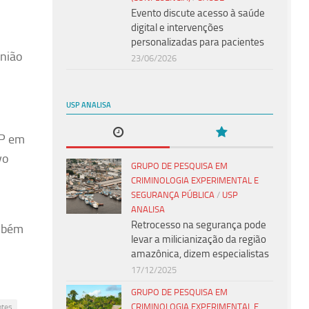
Evento discute acesso à saúde
digital e intervenções
personalizadas para pacientes
União
23/06/2026
USP ANALISA
SP em
vo
GRUPO DE PESQUISA EM
CRIMINOLOGIA EXPERIMENTAL E
SEGURANÇA PÚBLICA
/
USP
ANALISA
Retrocesso na segurança pode
ambém
levar a milicianização da região
amazônica, dizem especialistas
17/12/2025
GRUPO DE PESQUISA EM
CRIMINOLOGIA EXPERIMENTAL E
ntes