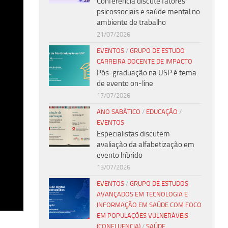
Conferência discute fatores
psicossociais e saúde mental no
ambiente de trabalho
21/07/2026
EVENTOS
/
GRUPO DE ESTUDO
CARREIRA DOCENTE DE IMPACTO
Pós-graduação na USP é tema
de evento on-line
17/07/2026
ANO SABÁTICO
/
EDUCAÇÃO
/
EVENTOS
Especialistas discutem
avaliação da alfabetização em
evento híbrido
13/07/2026
EVENTOS
/
GRUPO DE ESTUDOS
AVANÇADOS EM TECNOLOGIA E
INFORMAÇÃO EM SAÚDE COM FOCO
EM POPULAÇÕES VULNERÁVEIS
(CONFLUENCIA)
/
SAÚDE