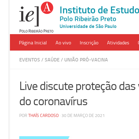
Instituto de Estu
Polo Ribeirão Preto
Universidade de São Paulo
Página Inicial
Ao vivo
Inscrição
Atividades
EVENTOS
/
SAÚDE
/
UNIÃO PRÓ-VACINA
Live discute proteção das
do coronavírus
POR
THAÍS CARDOSO
· 30 DE MARÇO DE 2021