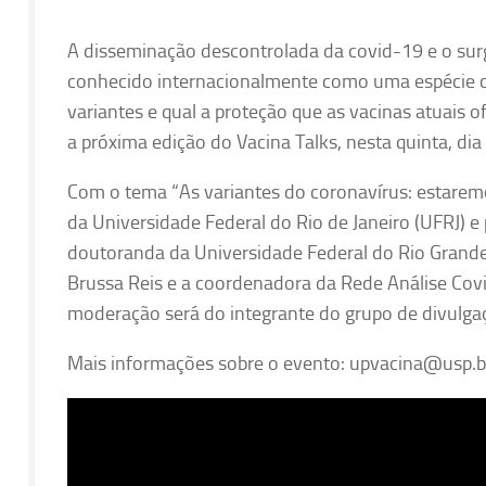
A disseminação descontrolada da covid-19 e o su
conhecido internacionalmente como uma espécie ce
variantes e qual a proteção que as vacinas atuais 
a próxima edição do Vacina Talks, nesta quinta, dia 
Com o tema “As variantes do coronavírus: estaremos
da Universidade Federal do Rio de Janeiro (UFRJ) 
doutoranda da Universidade Federal do Rio Grande
Brussa Reis e a coordenadora da Rede Análise Cov
moderação será do integrante do grupo de divulgaç
Mais informações sobre o evento: upvacina@usp.b