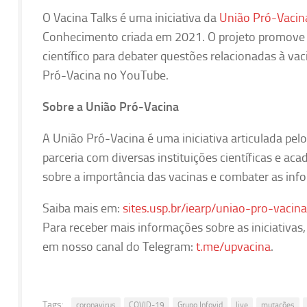
O Vacina Talks é uma iniciativa da
União Pró-Vacin
Conhecimento criada em 2021. O projeto promove 
científico para debater questões relacionadas à va
Pró-Vacina no YouTube.
Sobre a União Pró-Vacina
A União Pró-Vacina é uma iniciativa articulada pe
parceria com diversas instituições científicas e ac
sobre a importância das vacinas e combater as inf
Saiba mais em:
sites.usp.br/iearp/uniao-pro-vacina
Para receber mais informações sobre as iniciativa
em nosso canal do Telegram:
t.me/upvacina
.
Tags:
coronavirus
COVID-19
Grupo Infovid
live
mutações