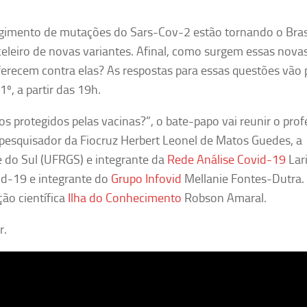
rgimento de mutações do Sars-Cov-2 estão tornando o Bras
leiro de novas variantes. Afinal, como surgem essas nova
oferecem contra elas? As respostas para essas questões vão 
1º, a partir das 19h.
 protegidos pelas vacinas?”, o bate-papo vai reunir o prof
e pesquisador da Fiocruz Herbert Leonel de Matos Guedes, a
 do Sul (UFRGS) e integrante da
Rede Análise Covid-19
Lar
id-19 e integrante do
Grupo Infovid
Mellanie Fontes-Dutra.
ão científica
Ilha do Conhecimento
Robson Amaral.
r.