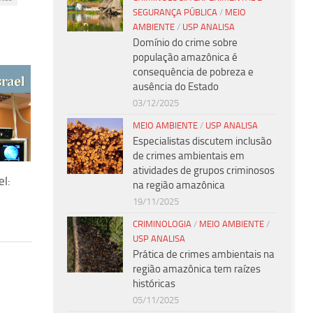
SEGURANÇA PÚBLICA
/
MEIO
AMBIENTE
/
USP ANALISA
Domínio do crime sobre
população amazônica é
consequência de pobreza e
ausência do Estado
03/12/2025
MEIO AMBIENTE
/
USP ANALISA
Especialistas discutem inclusão
de crimes ambientais em
atividades de grupos criminosos
el:
na região amazônica
19/11/2025
CRIMINOLOGIA
/
MEIO AMBIENTE
/
USP ANALISA
Prática de crimes ambientais na
região amazônica tem raízes
históricas
05/11/2025