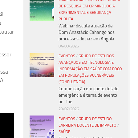
DE PESQUISA EM CRIMINOLOGIA
EXPERIMENTAL E SEGURANÇA
il
PÚBLICA
s
Webinar discute atuação de
pautar
Dom Anastácio Cahango nos
processos de paz em Angola
04/08/2026
essor
EVENTOS
/
GRUPO DE ESTUDOS
AVANÇADOS EM TECNOLOGIA E
INFORMAÇÃO EM SAÚDE COM FOCO
issa
EM POPULAÇÕES VULNERÁVEIS
 A
(CONFLUENCIA)
Comunicação em contextos de
emergência é tema de evento
on-line
29/07/2026
EVENTOS
/
GRUPO DE ESTUDO
CARREIRA DOCENTE DE IMPACTO
/
SAÚDE