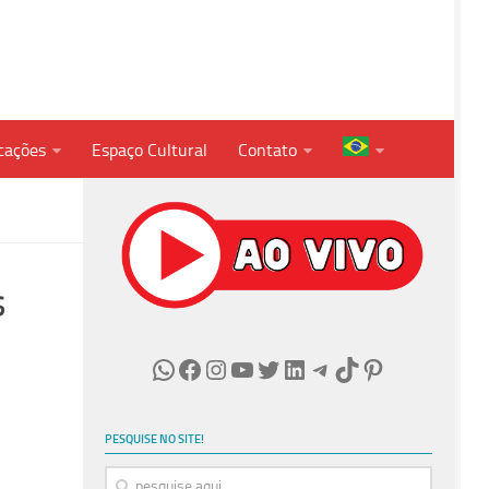
cações
Espaço Cultural
Contato
s
WhatsApp
Facebook
Instagram
Youtube
Twitter
LinkedIn
Telegram
TikTok
Pinterest
PESQUISE NO SITE!