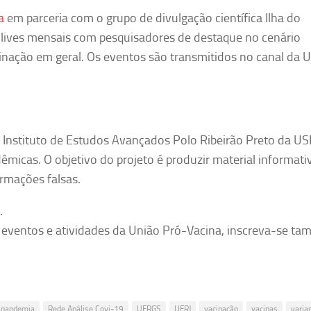
a
em parceria com o grupo de divulgação científica Ilha do
lives mensais com pesquisadores de destaque no cenário
cinação em geral. Os eventos são transmitidos no canal da 
lo Instituto de Estudos Avançados Polo Ribeirão Preto da U
adêmicas. O objetivo do projeto é produzir material informati
ormações falsas.
.
s, eventos e atividades da União Pró-Vacina, inscreva-se t
pandemia
Rede Análise Covi-19
UFRGS
UFRJ
vacinação
vacinas
varia