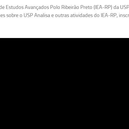
de Estudos Avançados Polo Ribeirão Preto (IEA-RP) da USP
es sobre o USP Analisa e outras atividades do IEA-RP, insc