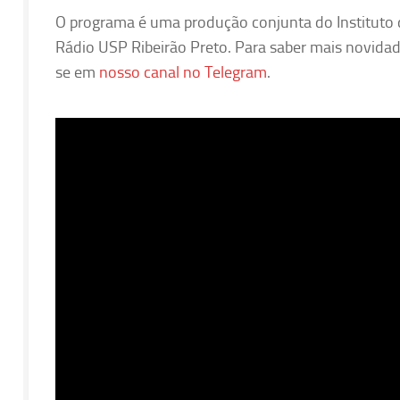
O programa é uma produção conjunta do Instituto 
Rádio USP Ribeirão Preto. Para saber mais novidad
se em
nosso canal no Telegram
.