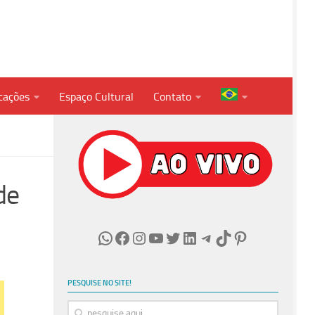
cações
Espaço Cultural
Contato
de
WhatsApp
Facebook
Instagram
Youtube
Twitter
LinkedIn
Telegram
TikTok
Pinterest
PESQUISE NO SITE!