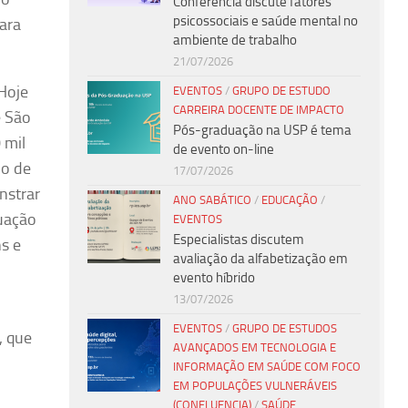
Conferência discute fatores
psicossociais e saúde mental no
para
ambiente de trabalho
21/07/2026
 Hoje
EVENTOS
/
GRUPO DE ESTUDO
CARREIRA DOCENTE DE IMPACTO
e São
Pós-graduação na USP é tema
 mil
de evento on-line
no de
17/07/2026
nstrar
ANO SABÁTICO
/
EDUCAÇÃO
/
tuação
EVENTOS
Especialistas discutem
s e
avaliação da alfabetização em
evento híbrido
13/07/2026
EVENTOS
/
GRUPO DE ESTUDOS
, que
AVANÇADOS EM TECNOLOGIA E
INFORMAÇÃO EM SAÚDE COM FOCO
EM POPULAÇÕES VULNERÁVEIS
(CONFLUENCIA)
/
SAÚDE