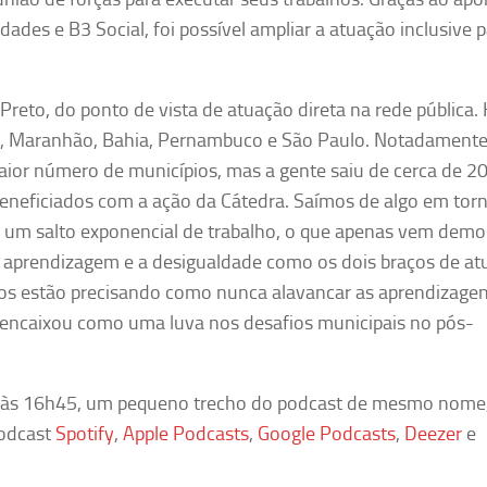
ades e B3 Social, foi possível ampliar a atuação inclusive 
Preto, do ponto de vista de atuação direta na rede pública.
s, Maranhão, Bahia, Pernambuco e São Paulo. Notadament
ior número de municípios, mas a gente saiu de cerca de 20
beneficiados com a ação da Cátedra. Saímos de algo em tor
o, um salto exponencial de trabalho, o que apenas vem demo
o a aprendizagem e a desigualdade como os dois braços de a
ios estão precisando como nunca alavancar as aprendizagen
e encaixou como uma luva nos desafios municipais no pós-
ta, às 16h45, um pequeno trecho do podcast de mesmo nome
podcast
Spotify
,
Apple Podcasts
,
Google Podcasts
,
Deezer
e