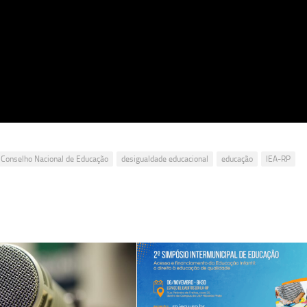
Conselho Nacional de Educação
desigualdade educacional
educação
IEA-RP