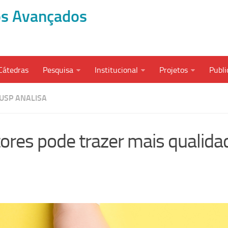
dos Avançados
Cátedras
Pesquisa
Institucional
Projetos
Publi
USP ANALISA
tores pode trazer mais qualida