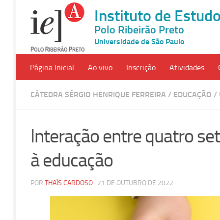
Instituto de Estu
Polo Ribeirão Preto
Universidade de São Paulo
Página Inicial
Ao vivo
Inscrição
Atividades
CÁTEDRA SÉRGIO HENRIQUE FERREIRA
/
EDUCAÇÃO
/
Interação entre quatro se
à educação
POR
THAÍS CARDOSO
· 21 DE OUTUBRO DE 2022