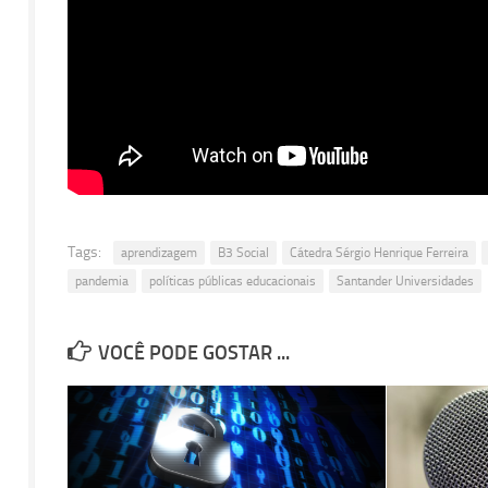
Tags:
aprendizagem
B3 Social
Cátedra Sérgio Henrique Ferreira
pandemia
políticas públicas educacionais
Santander Universidades
VOCÊ PODE GOSTAR ...