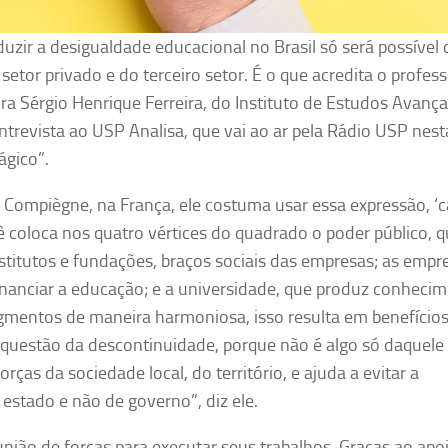
uzir a desigualdade educacional no Brasil só será possível
etor privado e do terceiro setor. É o que acredita o profess
ra Sérgio Henrique Ferreira, do Instituto de Estudos Avanç
trevista ao USP Analisa, que vai ao ar pela Rádio USP nest
ágico”.
 Compiègne, na França, ele costuma usar essa expressão, ‘c
 coloca nos quatro vértices do quadrado o poder público, q
institutos e fundações, braços sociais das empresas; as empr
inanciar a educação; e a universidade, que produz conheci
egmentos de maneira harmoniosa, isso resulta em benefício
 a questão da descontinuidade, porque não é algo só daquele
ças da sociedade local, do território, e ajuda a evitar a
 estado e não de governo”, diz ele.
ião de forças para executar seus trabalhos. Graças ao apo