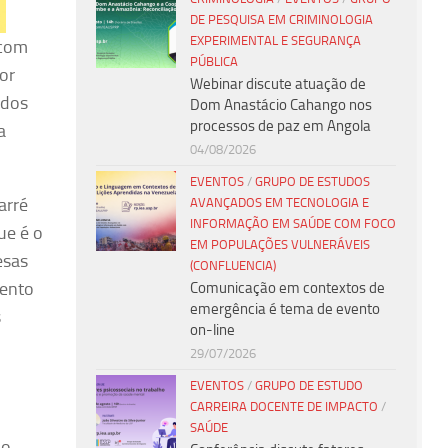
DE PESQUISA EM CRIMINOLOGIA
EXPERIMENTAL E SEGURANÇA
 com
PÚBLICA
or
Webinar discute atuação de
ados
Dom Anastácio Cahango nos
processos de paz em Angola
a
04/08/2026
EVENTOS
/
GRUPO DE ESTUDOS
arré
AVANÇADOS EM TECNOLOGIA E
INFORMAÇÃO EM SAÚDE COM FOCO
ue é o
EM POPULAÇÕES VULNERÁVEIS
esas
(CONFLUENCIA)
mento
Comunicação em contextos de
emergência é tema de evento
s
on-line
29/07/2026
EVENTOS
/
GRUPO DE ESTUDO
CARREIRA DOCENTE DE IMPACTO
/
SAÚDE
io