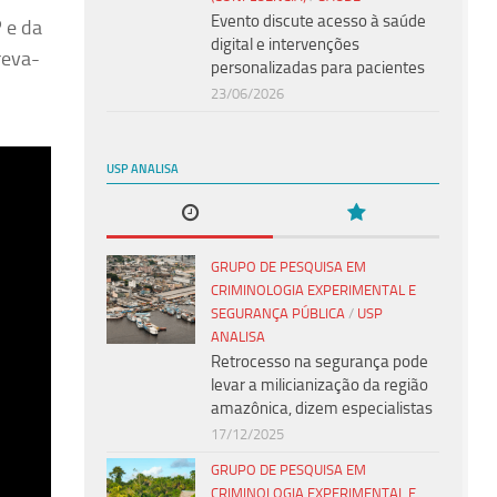
Evento discute acesso à saúde
 e da
digital e intervenções
reva-
personalizadas para pacientes
23/06/2026
USP ANALISA
GRUPO DE PESQUISA EM
CRIMINOLOGIA EXPERIMENTAL E
SEGURANÇA PÚBLICA
/
USP
ANALISA
Retrocesso na segurança pode
levar a milicianização da região
amazônica, dizem especialistas
17/12/2025
GRUPO DE PESQUISA EM
CRIMINOLOGIA EXPERIMENTAL E