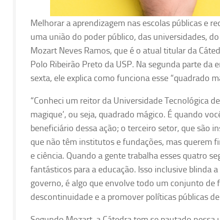
Melhorar a aprendizagem nas escolas públicas e red
uma união do poder público, das universidades, do s
Mozart Neves Ramos, que é o atual titular da Cáted
Polo Ribeirão Preto da USP. Na segunda parte da en
sexta, ele explica como funciona esse “quadrado m
“Conheci um reitor da Universidade Tecnológica de
magique’, ou seja, quadrado mágico. É quando você
beneficiário dessa ação; o terceiro setor, que são 
que não têm institutos e fundações, mas querem f
e ciência. Quando a gente trabalha esses quatro s
fantásticos para a educação. Isso inclusive blinda
governo, é algo que envolve todo um conjunto de for
descontinuidade e a promover políticas públicas de
Segundo Mozart, a Cátedra tem se pautado nessa un