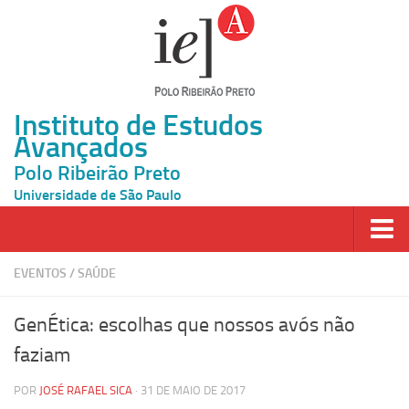
Instituto de Estudos
Avançados
Polo Ribeirão Preto
Universidade de São Paulo
Página Inicial
EVENTOS
/
SAÚDE
Ao vivo
GenÉtica: escolhas que nossos avós não
Inscrição
faziam
Atividades
POR
JOSÉ RAFAEL SICA
· 31 DE MAIO DE 2017
Cátedras