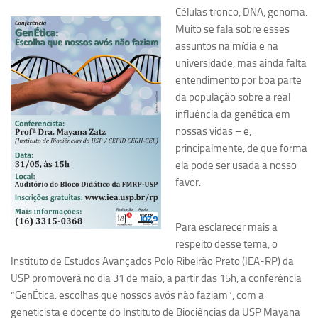
Células tronco, DNA, genoma.
Pesquisa
Muito se fala sobre esses
assuntos na mídia e na
Grupos de Estudo
universidade, mas ainda falta
Carreira Docente de Impacto
entendimento por boa parte
Ciência, Arte, Educação e Sociedade: CienArtES
da população sobre a real
influência da genética em
Grupo de Estudos Avançados em Tecnologia e Informação
nossas vidas – e,
em Saúde com foco em Populações Vulneráveis
(Confluencia)
principalmente, de que forma
ela pode ser usada a nosso
Grupos de estudo encerrados
favor.
Grupos de Pesquisa
Criminologia Experimental e Segurança Pública
Para esclarecer mais a
Direito e Tecnologia (Tech Law)
respeito desse tema, o
Instituto de Estudos Avançados Polo Ribeirão Preto (IEA-RP) da
Grupo de Pesquisa GPUBLIC – Centro de Estudos em Gestão
USP promoverá no dia 31 de maio, a partir das 15h, a conferência
e Políticas Públicas Contemporâneas
“GenÉtica: escolhas que nossos avós não faziam”, com a
Grupos de pesquisa encerrados
geneticista e docente do Instituto de Biociências da USP Mayana