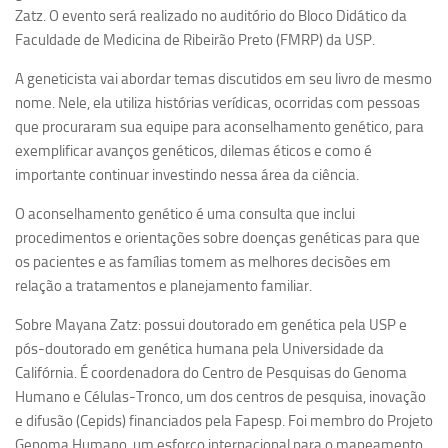
Ano Sabático
Zatz. O evento será realizado no auditório do Bloco Didático da
Faculdade de Medicina de Ribeirão Preto (FMRP) da USP.
Daniel Domingues dos Santos
Programas Ano Sabático Encerrados
A geneticista vai abordar temas discutidos em seu livro de mesmo
nome. Nele, ela utiliza histórias verídicas, ocorridas com pessoas
Cíntia Rosa Pereira de Lima
que procuraram sua equipe para aconselhamento genético, para
Cristina Godoy Bernardo de Oliveira (FDRP)
exemplificar avanços genéticos, dilemas éticos e como é
importante continuar investindo nessa área da ciência.
Evandro Eduardo Seron Ruiz
Fabiana Cristina Severi (FDRP)
O aconselhamento genético é uma consulta que inclui
procedimentos e orientações sobre doenças genéticas para que
Fernando de Lima Caneppele
os pacientes e as famílias tomem as melhores decisões em
Geciane Silveira Porto
relação a tratamentos e planejamento familiar.
Maria Paula Costa Bertran
Sobre Mayana Zatz:
possui doutorado em genética pela USP e
Professor Sênior
pós-doutorado em genética humana pela Universidade da
Califórnia. É coordenadora do Centro de Pesquisas do Genoma
Professores Seniores Encerrados
Humano e Células-Tronco, um dos centros de pesquisa, inovação
Institucional
e difusão (Cepids) financiados pela Fapesp. Foi membro do Projeto
Polo Ribeirão Preto
Genoma Humano, um esforço internacional para o mapeamento