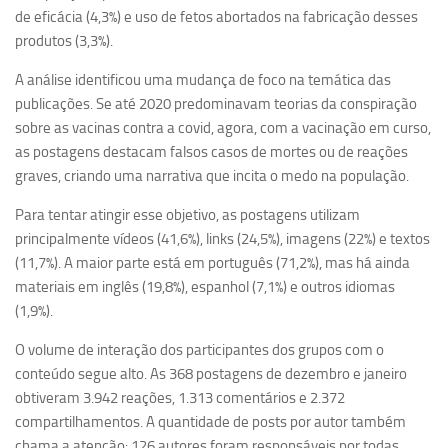
de eficácia (4,3%) e uso de fetos abortados na fabricação desses
Revista Estudos Avançados
produtos (3,3%).
Espaço Cultural
A análise identificou uma mudança de foco na temática das
Contato
publicações. Se até 2020 predominavam teorias da conspiração
Newsletter
sobre as vacinas contra a covid, agora, com a vacinação em curso,
as postagens destacam falsos casos de mortes ou de reações
graves, criando uma narrativa que incita o medo na população.
Para tentar atingir esse objetivo, as postagens utilizam
principalmente vídeos (41,6%), links (24,5%), imagens (22%) e textos
(11,7%). A maior parte está em português (71,2%), mas há ainda
materiais em inglês (19,8%), espanhol (7,1%) e outros idiomas
(1,9%).
O volume de interação dos participantes dos grupos com o
conteúdo segue alto. As 368 postagens de dezembro e janeiro
obtiveram 3.942 reações, 1.313 comentários e 2.372
compartilhamentos. A quantidade de posts por autor também
chama a atenção: 126 autores foram responsáveis por todas