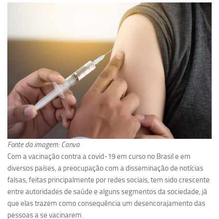
Pesquisa
Grupos de Estudo
Carreira Docente de Impacto
Ciência, Arte, Educação e Sociedade: CienArtES
Grupo de Estudos Avançados em Tecnologia e Informação
em Saúde com foco em Populações Vulneráveis
(Confluencia)
Grupos de estudo encerrados
Grupos de Pesquisa
Fonte da imagem: Canva
Criminologia Experimental e Segurança Pública
Com a vacinação contra a covid-19 em curso no Brasil e em
Direito e Tecnologia (Tech Law)
diversos países, a preocupação com a disseminação de notícias
falsas, feitas principalmente por redes sociais, tem sido crescente
Grupo de Pesquisa GPUBLIC – Centro de Estudos em Gestão
entre autoridades de saúde e alguns segmentos da sociedade, já
e Políticas Públicas Contemporâneas
que elas trazem como consequência um desencorajamento das
Grupos de pesquisa encerrados
pessoas a se vacinarem.