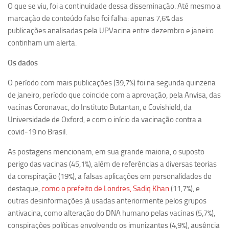
O que se viu, foi a continuidade dessa disseminação. Até mesmo a
Equipe
marcação de conteúdo falso foi falha: apenas 7,6% das
publicações analisadas pela UPVacina entre dezembro e janeiro
Estrutura do polo
continham um alerta.
Espaço de Eventos
Os dados
Projetos
O período com mais publicações (39,7%) foi na segunda quinzena
Ciência com Pipoca
de janeiro, período que coincide com a aprovação, pela Anvisa, das
Ciência Por Elas
vacinas Coronavac, do Instituto Butantan, e Covishield, da
Pint of Science
Universidade de Oxford, e com o início da vacinação contra a
covid-19 no Brasil.
União Pró-Vacina
USP Analisa
As postagens mencionam, em sua grande maioria, o suposto
perigo das vacinas (45,1%), além de referências a diversas teorias
Publicações
da conspiração (19%), a falsas aplicações em personalidades de
Clipping
destaque,
como o prefeito de Londres, Sadiq Khan
(11,7%), e
outras desinformações já usadas anteriormente pelos grupos
Documentos
antivacina, como alteração do DNA humano pelas vacinas (5,7%),
Relatórios
conspirações políticas envolvendo os imunizantes (4,9%), ausência