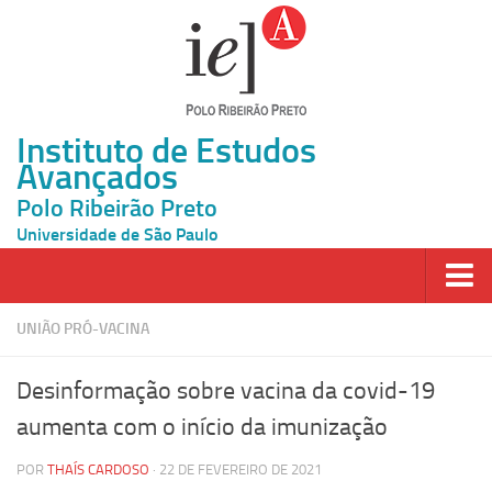
Instituto de Estudos
Avançados
Polo Ribeirão Preto
Universidade de São Paulo
Página Inicial
UNIÃO PRÓ-VACINA
Ao vivo
Desinformação sobre vacina da covid-19
Inscrição
aumenta com o início da imunização
Atividades
POR
THAÍS CARDOSO
· 22 DE FEVEREIRO DE 2021
Cátedras