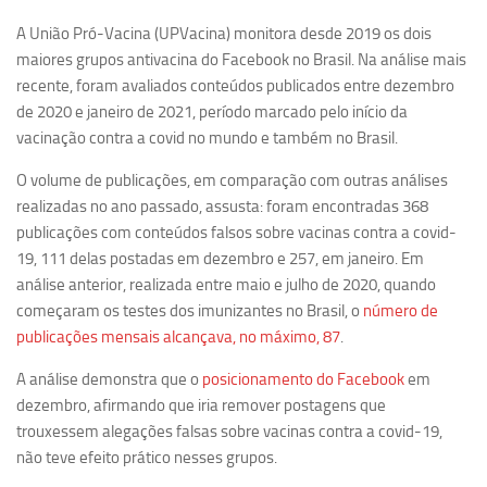
Ano Sabático
A União Pró-Vacina (UPVacina) monitora desde 2019 os dois
Daniel Domingues dos Santos
maiores grupos antivacina do Facebook no Brasil. Na análise mais
Programas Ano Sabático Encerrados
recente, foram avaliados conteúdos publicados entre dezembro
de 2020 e janeiro de 2021, período marcado pelo início da
Cíntia Rosa Pereira de Lima
vacinação contra a covid no mundo e também no Brasil.
Cristina Godoy Bernardo de Oliveira (FDRP)
O volume de publicações, em comparação com outras análises
Evandro Eduardo Seron Ruiz
realizadas no ano passado, assusta: foram encontradas 368
Fabiana Cristina Severi (FDRP)
publicações com conteúdos falsos sobre vacinas contra a covid-
19, 111 delas postadas em dezembro e 257, em janeiro. Em
Fernando de Lima Caneppele
análise anterior, realizada entre maio e julho de 2020, quando
Geciane Silveira Porto
começaram os testes dos imunizantes no Brasil, o
número de
Maria Paula Costa Bertran
publicações mensais alcançava, no máximo, 87
.
Professor Sênior
A análise demonstra que o
posicionamento do Facebook
em
dezembro, afirmando que iria remover postagens que
Professores Seniores Encerrados
trouxessem alegações falsas sobre vacinas contra a covid-19,
Institucional
não teve efeito prático nesses grupos.
Polo Ribeirão Preto