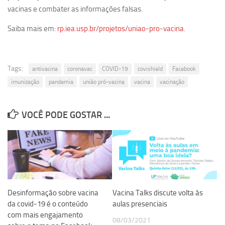
vacinas e combater as informações falsas.
Saiba mais em:
rp.iea.usp.br/projetos/uniao-pro-vacina
.
Tags:
antivacina
coronavac
COVID-19
covishield
Facebook
imunização
pandemia
união pró-vacina
vacina
vacinação
VOCÊ PODE GOSTAR ...
Desinformação sobre vacina
Vacina Talks discute volta às
da covid-19 é o conteúdo
aulas presenciais
com mais engajamento
08/03/2021