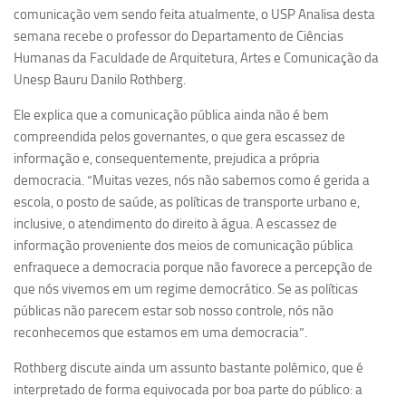
Ano Sabático
comunicação vem sendo feita atualmente, o USP Analisa desta
semana recebe o professor do Departamento de Ciências
Daniel Domingues dos Santos
Humanas da Faculdade de Arquitetura, Artes e Comunicação da
Programas Ano Sabático Encerrados
Unesp Bauru Danilo Rothberg.
Cíntia Rosa Pereira de Lima
Ele explica que a comunicação pública ainda não é bem
Cristina Godoy Bernardo de Oliveira (FDRP)
compreendida pelos governantes, o que gera escassez de
informação e, consequentemente, prejudica a própria
Evandro Eduardo Seron Ruiz
democracia. “Muitas vezes, nós não sabemos como é gerida a
Fabiana Cristina Severi (FDRP)
escola, o posto de saúde, as políticas de transporte urbano e,
Fernando de Lima Caneppele
inclusive, o atendimento do direito à água. A escassez de
informação proveniente dos meios de comunicação pública
Geciane Silveira Porto
enfraquece a democracia porque não favorece a percepção de
Maria Paula Costa Bertran
que nós vivemos em um regime democrático. Se as políticas
Professor Sênior
públicas não parecem estar sob nosso controle, nós não
reconhecemos que estamos em uma democracia”.
Professores Seniores Encerrados
Rothberg discute ainda um assunto bastante polêmico, que é
Institucional
interpretado de forma equivocada por boa parte do público: a
Polo Ribeirão Preto