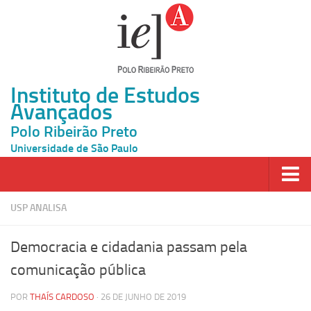
Instituto de Estudos
Avançados
Polo Ribeirão Preto
Universidade de São Paulo
Página Inicial
USP ANALISA
Ao vivo
Democracia e cidadania passam pela
Inscrição
comunicação pública
Atividades
POR
THAÍS CARDOSO
· 26 DE JUNHO DE 2019
Cátedras