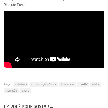
Revista Estudos Avançados
Ribeirão Preto.
Espaço Cultural
Contato
Newsletter
Tags:
cidadania
comunicação pública
democracia
IEA-RP
mídia
regulação
Unesp
VOCÊ PODE GOSTAR ...