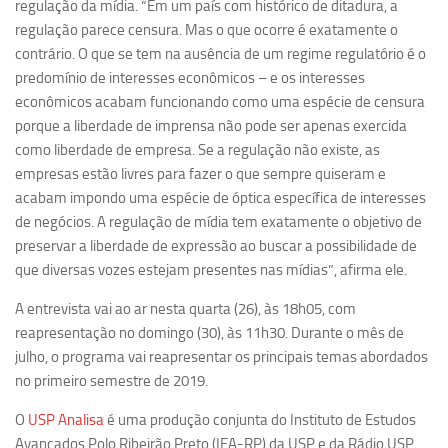
regulação da mídia. “Em um país com histórico de ditadura, a
Equipe
regulação parece censura. Mas o que ocorre é exatamente o
contrário. O que se tem na ausência de um regime regulatório é o
Estrutura do polo
predomínio de interesses econômicos – e os interesses
Espaço de Eventos
econômicos acabam funcionando como uma espécie de censura
porque a liberdade de imprensa não pode ser apenas exercida
Projetos
como liberdade de empresa. Se a regulação não existe, as
Ciência com Pipoca
empresas estão livres para fazer o que sempre quiseram e
Ciência Por Elas
acabam impondo uma espécie de óptica específica de interesses
de negócios. A regulação de mídia tem exatamente o objetivo de
Pint of Science
preservar a liberdade de expressão ao buscar a possibilidade de
União Pró-Vacina
que diversas vozes estejam presentes nas mídias”, afirma ele.
USP Analisa
A entrevista vai ao ar nesta quarta (26), às 18h05, com
Publicações
reapresentação no domingo (30), às 11h30. Durante o mês de
julho, o programa vai reapresentar os principais temas abordados
Clipping
no primeiro semestre de 2019.
Documentos
O
USP Analisa
é uma produção conjunta do Instituto de Estudos
Relatórios
Avançados Polo Ribeirão Preto (IEA-RP) da USP e da Rádio USP