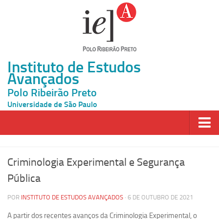
Instituto de Estudos
Avançados
Polo Ribeirão Preto
Universidade de São Paulo
Página Inicial
Criminologia Experimental e Segurança
Ao vivo
Pública
Inscrição
POR
INSTITUTO DE ESTUDOS AVANÇADOS
· 6 DE OUTUBRO DE 2021
Atividades
A partir dos recentes avanços da Criminologia Experimental, o
Cátedras