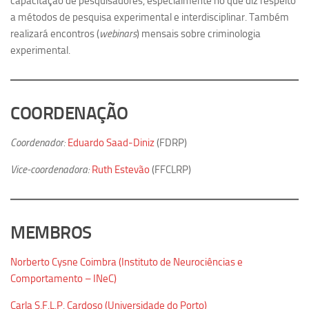
capacitação de pesquisadores, especialmente no que diz respeito
Ano Sabático
a métodos de pesquisa experimental e interdisciplinar. Também
Daniel Domingues dos Santos
realizará encontros (
webinars
) mensais sobre criminologia
experimental.
Programas Ano Sabático Encerrados
Cíntia Rosa Pereira de Lima
Cristina Godoy Bernardo de Oliveira (FDRP)
COORDENAÇÃO
Evandro Eduardo Seron Ruiz
Coordenador:
Eduardo Saad-Diniz
(FDRP)
Fabiana Cristina Severi (FDRP)
Fernando de Lima Caneppele
Vice-coordenadora:
Ruth Estevão
(FFCLRP)
Geciane Silveira Porto
Maria Paula Costa Bertran
MEMBROS
Professor Sênior
Professores Seniores Encerrados
Norberto Cysne Coimbra (Instituto de Neurociências e
Comportamento – INeC)
Institucional
Carla S.F.L.P. Cardoso (Universidade do Porto)
Polo Ribeirão Preto