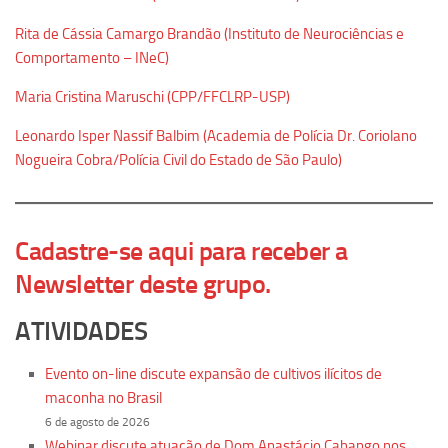
Equipe
Rita de Cássia Camargo Brandão (Instituto de Neurociências e
Comportamento – INeC)
Estrutura do polo
Espaço de Eventos
Maria Cristina Maruschi (CPP/FFCLRP-USP)
Projetos
Leonardo Isper Nassif Balbim (Academia de Polícia Dr. Coriolano
Nogueira Cobra/Polícia Civil do Estado de São Paulo)
Ciência com Pipoca
Ciência Por Elas
Pint of Science
Cadastre-se aqui para receber a
União Pró-Vacina
Newsletter deste grupo.
USP Analisa
ATIVIDADES
Publicações
Clipping
Evento on-line discute expansão de cultivos ilícitos de
maconha no Brasil
Documentos
6 de agosto de 2026
Relatórios
Webinar discute atuação de Dom Anastácio Cahango nos