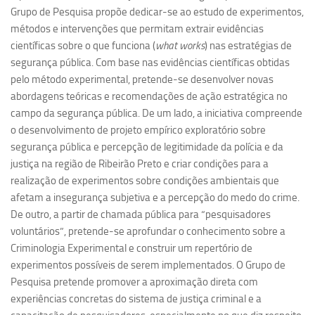
Grupo de Pesquisa propõe dedicar-se ao estudo de experimentos,
Pesquisa
métodos e intervenções que permitam extrair evidências
científicas sobre o que funciona (
what works
) nas estratégias de
Grupos de Estudo
segurança pública. Com base nas evidências científicas obtidas
Carreira Docente de Impacto
pelo método experimental, pretende-se desenvolver novas
Ciência, Arte, Educação e Sociedade: CienArtES
abordagens teóricas e recomendações de ação estratégica no
campo da segurança pública. De um lado, a iniciativa compreende
Grupo de Estudos Avançados em Tecnologia e Informação
o desenvolvimento de projeto empírico exploratório sobre
em Saúde com foco em Populações Vulneráveis
(Confluencia)
segurança pública e percepção de legitimidade da polícia e da
justiça na região de Ribeirão Preto e criar condições para a
Grupos de estudo encerrados
realização de experimentos sobre condições ambientais que
Grupos de Pesquisa
afetam a insegurança subjetiva e a percepção do medo do crime.
De outro, a partir de chamada pública para “pesquisadores
Criminologia Experimental e Segurança Pública
voluntários”, pretende-se aprofundar o conhecimento sobre a
Direito e Tecnologia (Tech Law)
Criminologia Experimental e construir um repertório de
Grupo de Pesquisa GPUBLIC – Centro de Estudos em Gestão
experimentos possíveis de serem implementados. O Grupo de
e Políticas Públicas Contemporâneas
Pesquisa pretende promover a aproximação direta com
experiências concretas do sistema de justiça criminal e a
Grupos de pesquisa encerrados