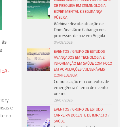
DE PESQUISA EM CRIMINOLOGIA
EXPERIMENTAL E SEGURANÇA
PÚBLICA
Webinar discute atuação de
Dom Anastácio Cahango nos
processos de paz em Angola
 às
04/08/2026
e
EVENTOS
/
GRUPO DE ESTUDOS
AVANÇADOS EM TECNOLOGIA E
INFORMAÇÃO EM SAÚDE COM FOCO
EM POPULAÇÕES VULNERÁVEIS
 IEA-
(CONFLUENCIA)
Comunicação em contextos de
emergência é tema de evento
on-line
mory
29/07/2026
uisas e
EVENTOS
/
GRUPO DE ESTUDO
nte no
CARREIRA DOCENTE DE IMPACTO
/
SAÚDE