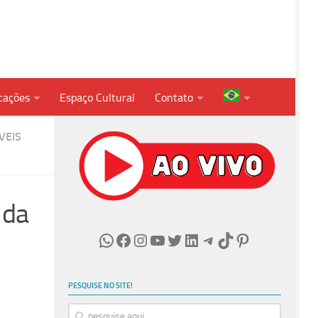
cações
Espaço Cultural
Contato
VEIS
 da
WhatsApp
Facebook
Instagram
Youtube
Twitter
LinkedIn
Telegram
TikTok
Pinterest
PESQUISE NO SITE!