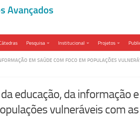
dos Avançados
Cátedras
Pesquisa
Institucional
Projetos
Publi
INFORMAÇÃO EM SAÚDE COM FOCO EM POPULAÇÕES VULNERÁ
 da educação, da informação e
populações vulneráveis com as