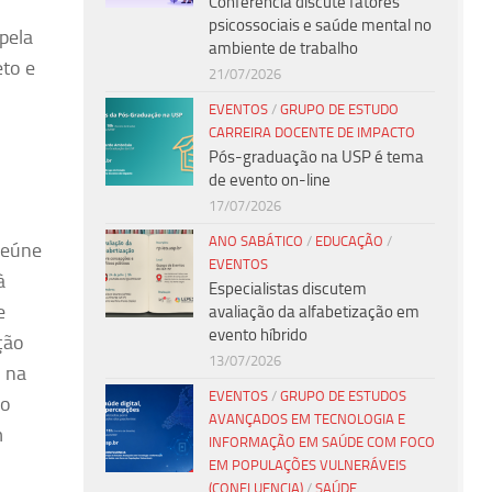
Conferência discute fatores
psicossociais e saúde mental no
pela
ambiente de trabalho
eto e
21/07/2026
EVENTOS
/
GRUPO DE ESTUDO
CARREIRA DOCENTE DE IMPACTO
Pós-graduação na USP é tema
de evento on-line
17/07/2026
ANO SABÁTICO
/
EDUCAÇÃO
/
reúne
EVENTOS
à
Especialistas discutem
e
avaliação da alfabetização em
evento híbrido
ção
13/07/2026
o na
EVENTOS
/
GRUPO DE ESTUDOS
mo
AVANÇADOS EM TECNOLOGIA E
m
INFORMAÇÃO EM SAÚDE COM FOCO
EM POPULAÇÕES VULNERÁVEIS
(CONFLUENCIA)
/
SAÚDE