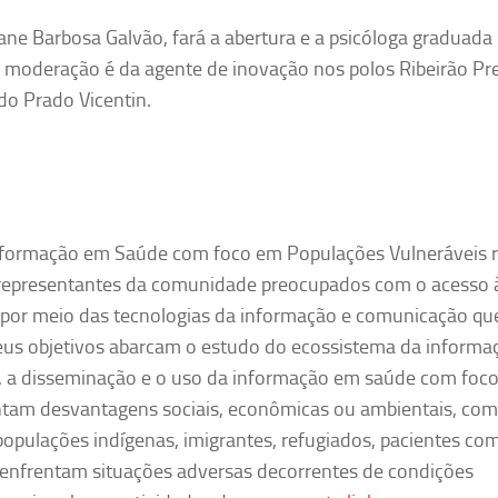
ne Barbosa Galvão, fará a abertura e a psicóloga graduada 
 moderação é da agente de inovação nos polos Ribeirão Pr
do Prado Vicentin.
nformação em Saúde com foco em Populações Vulneráveis 
s e representantes da comunidade preocupados com o acesso 
 por meio das tecnologias da informação e comunicação qu
eus objetivos abarcam o estudo do ecossistema da informa
o, a disseminação e o uso da informação em saúde com foc
ntam desvantagens sociais, econômicas ou ambientais, co
populações indígenas, imigrantes, refugiados, pacientes co
e enfrentam situações adversas decorrentes de condições