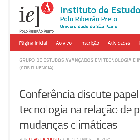
Instituto de Estu
Polo Ribeirão Preto
Universidade de São Paulo
Página Inicial
Ao vivo
Inscrição
Atividades
GRUPO DE ESTUDOS AVANÇADOS EM TECNOLOGIA E 
(CONFLUENCIA)
Conferência discute papel
tecnologia na relação de 
mudanças climáticas
POR
THAÍS CARDOSO
· 3 DE NOVEMBRO DE 2025