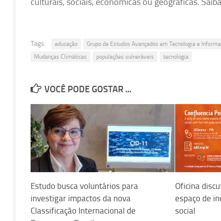
culturais, sociais, econômicas ou geográficas. Sai
Tags:
educação
Grupo de Estudos Avançados em Tecnologia e Informa
Mudanças Climáticas
populações vulneráveis
tecnologia
VOCÊ PODE GOSTAR ...
Estudo busca voluntários para
Oficina disc
investigar impactos da nova
espaço de i
Classificação Internacional de
social