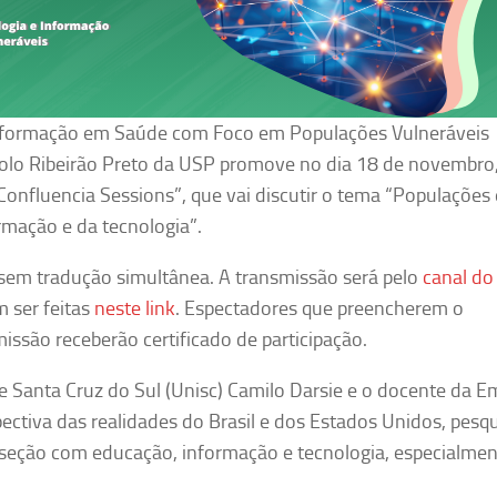
nformação em Saúde com Foco em Populações Vulneráveis
Polo Ribeirão Preto da USP promove no dia 18 de novembro,
 “Confluencia Sessions”, que vai discutir o tema “Populações 
ormação e da tecnologia”.
 sem tradução simultânea. A transmissão será pelo
canal do
m ser feitas
neste link
. Espectadores que preencherem o
issão receberão certificado de participação.
e Santa Cruz do Sul (Unisc) Camilo Darsie e o docente da E
spectiva das realidades do Brasil e dos Estados Unidos, pesq
rseção com educação, informação e tecnologia, especialme