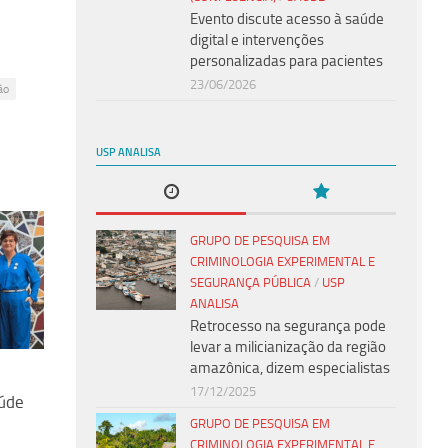
Evento discute acesso à saúde
digital e intervenções
personalizadas para pacientes
23/06/2026
ão
USP ANALISA
GRUPO DE PESQUISA EM
CRIMINOLOGIA EXPERIMENTAL E
SEGURANÇA PÚBLICA
/
USP
ANALISA
Retrocesso na segurança pode
levar a milicianização da região
amazônica, dizem especialistas
17/12/2025
aúde
GRUPO DE PESQUISA EM
CRIMINOLOGIA EXPERIMENTAL E