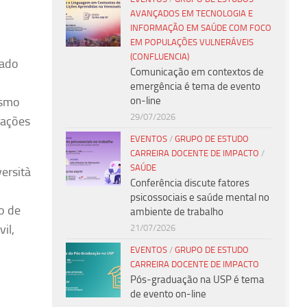
AVANÇADOS EM TECNOLOGIA E
INFORMAÇÃO EM SAÚDE COM FOCO
EM POPULAÇÕES VULNERÁVEIS
(CONFLUENCIA)
iado
Comunicação em contextos de
emergência é tema de evento
on-line
esmo
29/07/2026
cações
EVENTOS
/
GRUPO DE ESTUDO
CARREIRA DOCENTE DE IMPACTO
/
SAÚDE
versità
Conferência discute fatores
psicossociais e saúde mental no
o de
ambiente de trabalho
il,
21/07/2026
EVENTOS
/
GRUPO DE ESTUDO
CARREIRA DOCENTE DE IMPACTO
Pós-graduação na USP é tema
de evento on-line