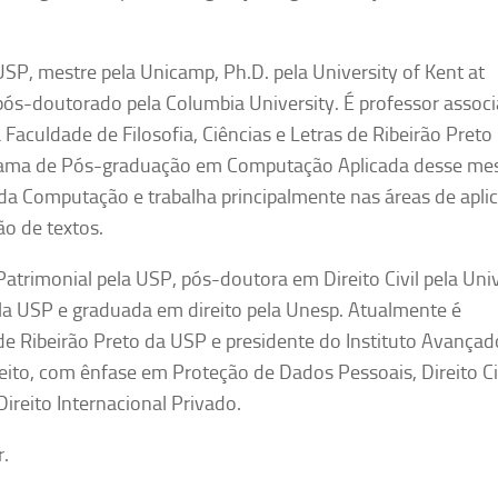
P, mestre pela Unicamp, Ph.D. pela University of Kent at
pós-doutorado pela Columbia University. É professor assoc
culdade de Filosofia, Ciências e Letras de Ribeirão Preto
grama de Pós-graduação em Computação Aplicada desse m
da Computação e trabalha principalmente nas áreas de apli
o de textos.
e Patrimonial pela USP, pós-doutora em Direito Civil pela Uni
pela USP e graduada em direito pela Unesp. Atualmente é
o de Ribeirão Preto da USP e presidente do Instituto Avançad
ito, com ênfase em Proteção de Dados Pessoais, Direito Civ
Direito Internacional Privado.
.