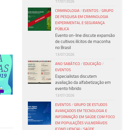
17/07/2026
CRIMINOLOGIA
/
EVENTOS
/
GRUPO
DE PESQUISA EM CRIMINOLOGIA
EXPERIMENTAL E SEGURANÇA
PÚBLICA
Evento on-line discute expansão
de cultivos ilícitos de maconha
no Brasil
13/07/2026
ANO SABÁTICO
/
EDUCAÇÃO
/
EVENTOS
Especialistas discutem
avaliação da alfabetização em
evento híbrido
13/07/2026
EVENTOS
/
GRUPO DE ESTUDOS
AVANÇADOS EM TECNOLOGIA E
INFORMAÇÃO EM SAÚDE COM FOCO
EM POPULAÇÕES VULNERÁVEIS
(CONFLUENCIA)
/
SAÚDE