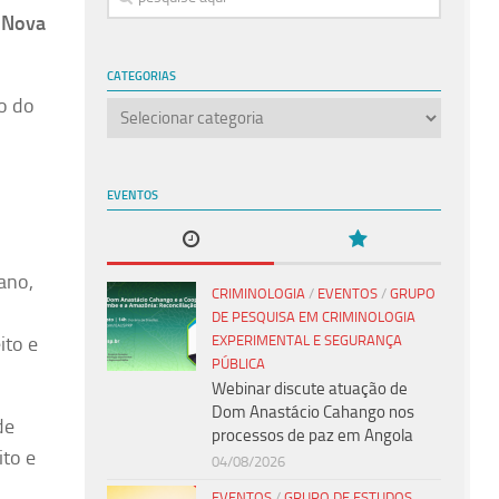
a Nova
CATEGORIAS
o do
Categorias
EVENTOS
ano,
CRIMINOLOGIA
/
EVENTOS
/
GRUPO
DE PESQUISA EM CRIMINOLOGIA
EXPERIMENTAL E SEGURANÇA
ito e
PÚBLICA
Webinar discute atuação de
Dom Anastácio Cahango nos
de
processos de paz em Angola
ito e
04/08/2026
EVENTOS
/
GRUPO DE ESTUDOS