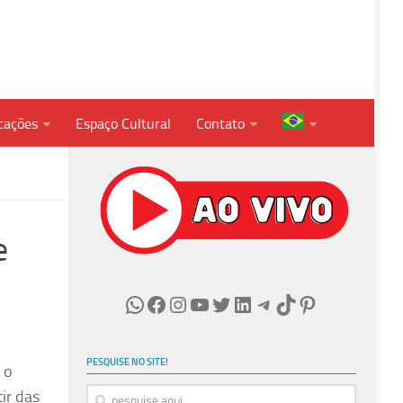
cações
Espaço Cultural
Contato
e
WhatsApp
Facebook
Instagram
Youtube
Twitter
LinkedIn
Telegram
TikTok
Pinterest
PESQUISE NO SITE!
 o
tir das