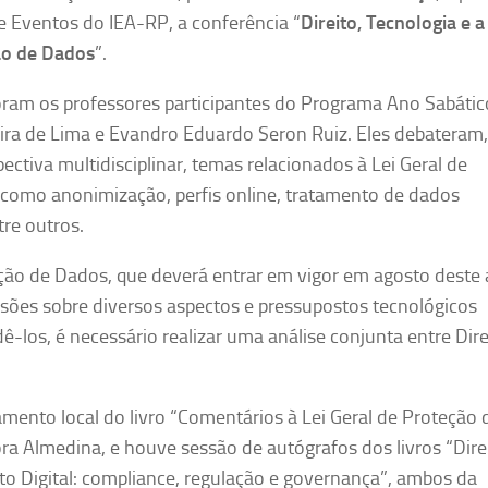
e Eventos do IEA-RP, a conferência “
Direito, Tecnologia e 
ão de Dados
”.
oram os professores participantes do Programa Ano Sabátic
eira de Lima e Evandro Eduardo Seron Ruiz. Eles debateram,
ctiva multidisciplinar, temas relacionados à Lei Geral de
como anonimização, perfis online, tratamento de dados
re outros.
eção de Dados, que deverá entrar em vigor em agosto deste 
ssões sobre diversos aspectos e pressupostos tecnológicos
ê-los, é necessário realizar uma análise conjunta entre Dire
mento local do livro “Comentários à Lei Geral de Proteção 
ra Almedina, e houve sessão de autógrafos dos livros “Dire
ito Digital: compliance, regulação e governança”, ambos da