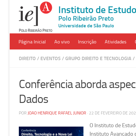
Instituto de Estu
Polo Ribeirão Preto
Universidade de São Paulo
Página Inicial
Ao vivo
Inscrição
Atividades
DIREITO
/
EVENTOS
/
GRUPO DIREITO E TECNOLOGIA
/
Conferência aborda aspect
Dados
POR
JOAO HENRIQUE RAFAEL JUNIOR
· 22 DE FEVEREIRO DE 20
O Instituto de Estu
Instituto Avançado