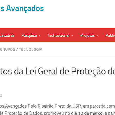
dos Avançados
Cátedras
Pesquisa
Institucional
Projetos
Publi
GRUPOS
/
TECNOLOGIA
os da Lei Geral de Proteção d
20
dos Avançados Polo Ribeirão Preto da USP, em parceria com
 de Proteção de Dados, promoveu no dia
10 de março
, a par