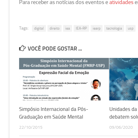
Para receber as notícias dos eventos e
atividades
e
Tags:
digital
direito
iea
IEA-RP
iearp
tecnologia
usp
VOCÊ PODE GOSTAR ...
Simpósio Internacional da Pós-
Unidades da 
Graduação em Saúde Mental
debatem solu
22/10/2015
09/06/2020