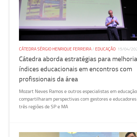
CÁTEDRA SÉRGIO HENRIQUE FERREIRA
/
EDUCAÇÃO
15/04/20
Cátedra aborda estratégias para melhori
índices educacionais em encontros com
profissionais da área
Mozart Neves Ramos e outros especialistas em educação
compartilharam perspectivas com gestores e educadore
três regiões de SP e MA