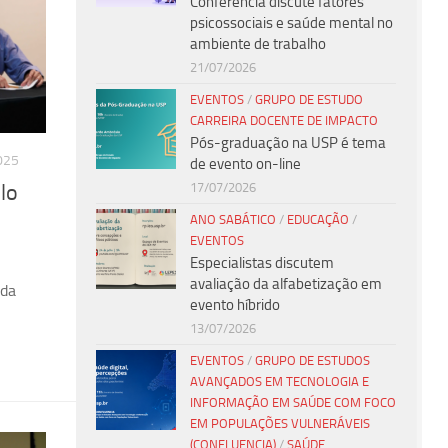
Conferência discute fatores
psicossociais e saúde mental no
ambiente de trabalho
21/07/2026
EVENTOS
/
GRUPO DE ESTUDO
CARREIRA DOCENTE DE IMPACTO
Pós-graduação na USP é tema
025
de evento on-line
17/07/2026
lo
ANO SABÁTICO
/
EDUCAÇÃO
/
EVENTOS
Especialistas discutem
avaliação da alfabetização em
 da
evento híbrido
13/07/2026
EVENTOS
/
GRUPO DE ESTUDOS
AVANÇADOS EM TECNOLOGIA E
INFORMAÇÃO EM SAÚDE COM FOCO
EM POPULAÇÕES VULNERÁVEIS
(CONFLUENCIA)
/
SAÚDE