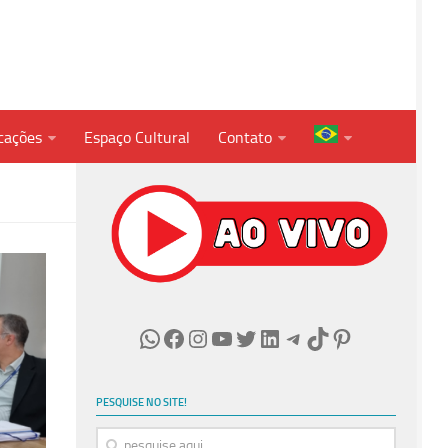
cações
Espaço Cultural
Contato
WhatsApp
Facebook
Instagram
Youtube
Twitter
LinkedIn
Telegram
TikTok
Pinterest
PESQUISE NO SITE!