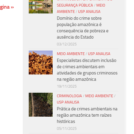
SEGURANÇA PÚBLICA
/
MEIO
gina »
AMBIENTE
/
USP ANALISA
Domínio do crime sobre
população amazônica é
consequência de pobreza e
ausência do Estado
03/12/2025
MEIO AMBIENTE
/
USP ANALISA
Especialistas discutem inclusão
de crimes ambientais em
atividades de grupos criminosos
na região amazônica
19/11/2025
CRIMINOLOGIA
/
MEIO AMBIENTE
/
USP ANALISA
Prática de crimes ambientais na
região amazônica tem raízes
históricas
05/11/2025