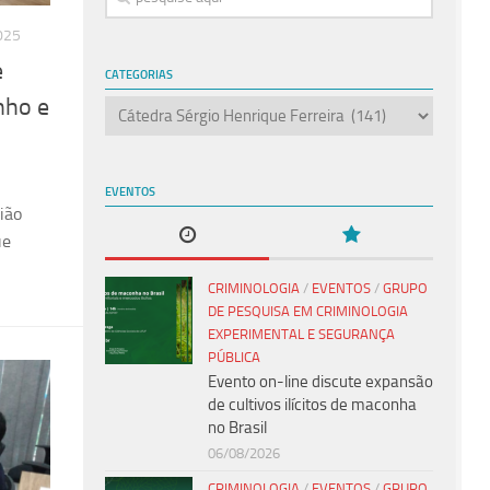
025
e
CATEGORIAS
nho e
Categorias
EVENTOS
ião
ue
CRIMINOLOGIA
/
EVENTOS
/
GRUPO
DE PESQUISA EM CRIMINOLOGIA
EXPERIMENTAL E SEGURANÇA
PÚBLICA
Evento on-line discute expansão
de cultivos ilícitos de maconha
no Brasil
06/08/2026
CRIMINOLOGIA
/
EVENTOS
/
GRUPO