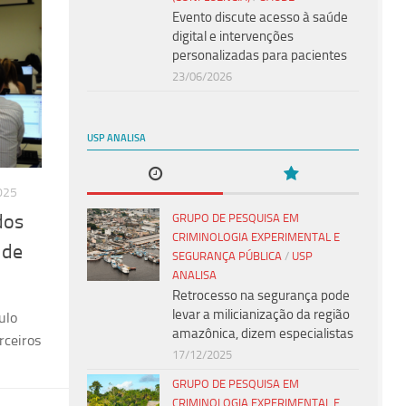
Evento discute acesso à saúde
digital e intervenções
personalizadas para pacientes
23/06/2026
USP ANALISA
025
dos
GRUPO DE PESQUISA EM
CRIMINOLOGIA EXPERIMENTAL E
 de
SEGURANÇA PÚBLICA
/
USP
ANALISA
Retrocesso na segurança pode
levar a milicianização da região
ulo
amazônica, dizem especialistas
rceiros
17/12/2025
GRUPO DE PESQUISA EM
CRIMINOLOGIA EXPERIMENTAL E